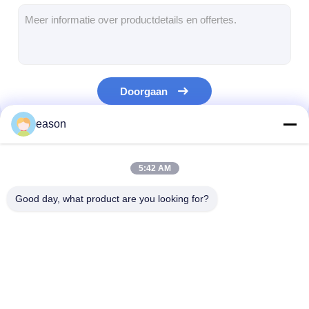
Aandrijfriemen voor motorfietsen
Motorfietsbougie
Motorfietsremplakken
Doorgaan
Oliekeerring voor motorfietsen
eason
Lagersets voor motorfietsen
Onze Categorieën
motorfietsschokbreker
5:42 AM
CFMOTO Originele onderdelen
Good day, what product are you looking for?
Motorfietsclutchplaat
De Assemblage van
Motorfietsonde
de
(origineel)
motorfietskoppeling