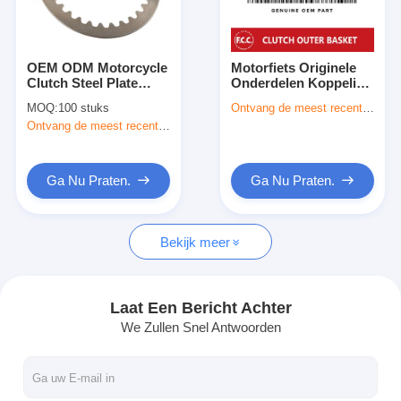
Fabrieksreis
Kwaliteitscontrole
OEM ODM Motorcycle
Motorfiets Originele
Clutch Steel Plate
Onderdelen Koppeling
Contacteer ons
Voor Honda CB400F
Buiten Comp Voor
MOQ:
100 stuks
Ontvang de meest recente Prijs
CBR600F CB1100
Honda CRF230F,
Ontvang de meest recente Prijs
CRF230 22100-KPS-
Ga Nu Praten.
900
Ga Nu Praten.
Ga Nu Praten.
Motorfietsclutchplaat
Bekijk meer
De Assemblage van de motorfietskoppeling
Motorfietsonderdelen (origineel)
Laat Een Bericht Achter
We Zullen Snel Antwoorden
Pakkingsets voor motorfietsen
Aandrijfkettingen voor motorfietsen