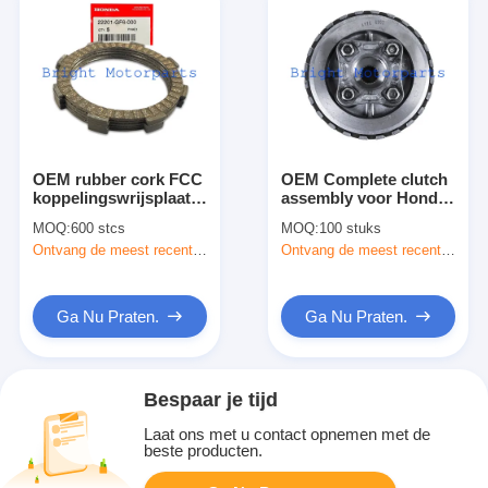
OEM rubber cork FCC
OEM Complete clutch
koppelingswrijsplaat
assembly voor Honda
voor Hero Splendor
KYY WH125-12 Honda
MOQ:
600 stcs
MOQ:
100 stuks
22201-GF6-000
Motorcycle Clutch
Ontvang de meest recente Prijs
Ontvang de meest recente Prijs
Parts
Ga Nu Praten.
Ga Nu Praten.
Bespaar je tijd
Laat ons met u contact opnemen met de
beste producten.