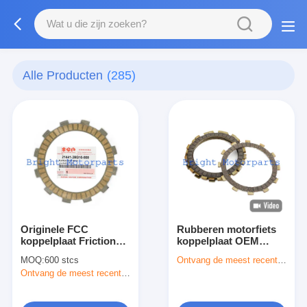
Alle Producten
(285)
Originele FCC
Rubberen motorfiets
koppelplaat Friction
koppelplaat OEM
Drive Plate voor
ijzeren wrijving
MOQ:
600 stcs
Ontvang de meest recente Prijs
Suzuki GD110, 21441-
koppelplaat kits voor
Ontvang de meest recente Prijs
28G10-000
Suzuki AX100