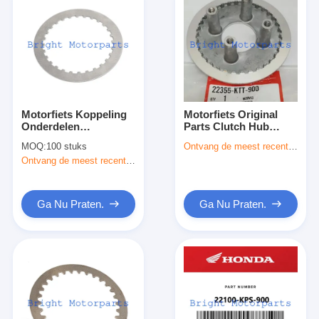
Motorfiets Koppeling
Motorfiets Original
Onderdelen
Parts Clutch Hub
Aandrijfplaten
Clutch Pressure Plate
MOQ:
100 stuks
Ontvang de meest recente Prijs
Koppeling Stalen Plaat
Voor Honda CBF150,
Ontvang de meest recente Prijs
Voor Suzuki DR250S
XR150
GN250 GW250 21451-
14A00
Ga Nu Praten.
Ga Nu Praten.
Thuis
Producten
Over ons