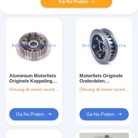
Ga Nu Praten.
Aluminium Motorfiets
Motorfiets Originele
Originele Koppeling
Onderdelen
Onderdelen Koppeling
Koppelinghuis Set
Ontvang de meest recente Prijs
Ontvang de meest recente Prijs
Naaf Drukplaat Voor
Aluminium voor
Honda CB400X
Honda CG125
CB400F CBR400R
Splendor
Ga Nu Praten.
Ga Nu Praten.