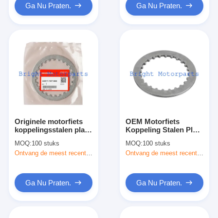
Ga Nu Praten.
Ga Nu Praten.
Originele motorfiets
OEM Motorfiets
koppelingsstalen plaat
Koppeling Stalen Plaat
voor Honda CG125
Voor Yamaha YZF R15
MOQ:
100 stuks
MOQ:
100 stuks
TRX125 XL100 22311-
FZ-16 FZ16 21C-E6321-
Ontvang de meest recente Prijs
Ontvang de meest recente Prijs
107-00
00
Ga Nu Praten.
Ga Nu Praten.