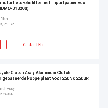
otorfiets-oliefilter met importpapier voor
. 0DMO-013200)
Filter
K, 250SR
n
Kumar Aftab
emen van me om
Ik neem uw kaart van de Motorfietsbeurs,
Contact Nu
ik hoop lang-term
ik hou van uw producten, zeer goede
briek.
Japan top kwaliteit
ycle Clutch Assy Aluminium Clutch
r gebaseerde koppelplaat voor 250NK 250SR
utch Assy
K 250SR