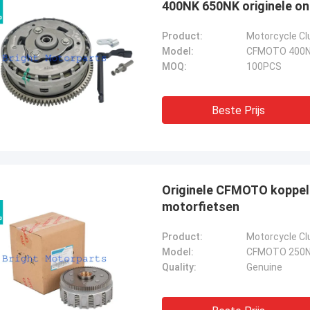
400NK 650NK originele o
Product:
Motorcycle Cl
Model:
CFMOTO 400N
MOQ:
100PCS
Beste Prijs
Originele CFMOTO koppel
motorfietsen
Product:
Motorcycle C
Model:
CFMOTO 250N
Quality:
Genuine