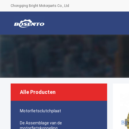
Chongqing Bright Motorparts Co., Ltd
Alle Producten
Motorfietsclutchplaat
De Assemblage van de
motorfietskoppeling