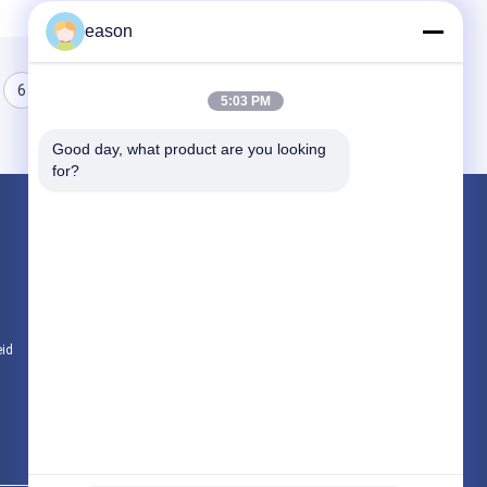
eason
6
7
8
5:03 PM
Good day, what product are you looking 
for?
Producten
Motorfietsclutchplaat
De Assemblage van de motorfietskoppeling
Motorfietsonderdelen (origineel)
eid
Alle categorieën