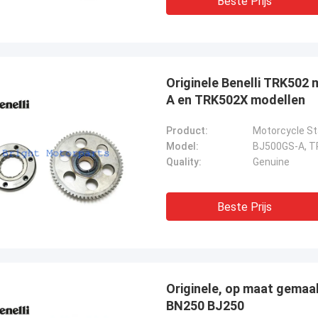
Beste Prijs
Originele Benelli TRK502
A en TRK502X modellen
Product:
Motorcycle St
Model:
BJ500GS-A, T
Quality:
Genuine
Beste Prijs
Originele, op maat gemaa
BN250 BJ250