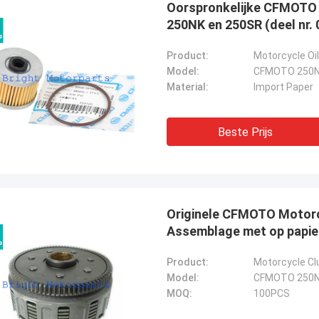
Oorspronkelijke CFMOTO m
250NK en 250SR (deel nr
Product:
Motorcycle Oil 
Model:
CFMOTO 250N
Abdul Virender
Material:
Import Paper
Ali Imra
drijf koopt altijd OEM onderdelen
Dank u zeer voor het n
ight Motorparts Company, hun
Beste Prijs
uw fabriek te bezoeken, 
e is uitstekend, we hebben een
samenwerking met uw fa
elatie.
Originele CFMOTO Motorc
Assemblage met op papie
Product:
Motorcycle Cl
Model:
CFMOTO 250N
MOQ:
100PCS