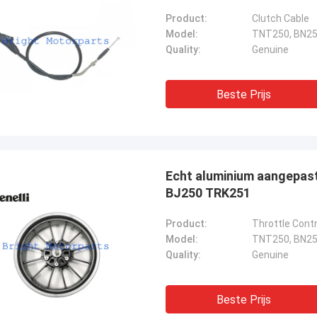
Product:
Clutch Cable
Model:
TNT250, BN25
Quality:
Genuine
Beste Prijs
Echt aluminium aangepast
BJ250 TRK251
Product:
Throttle Contr
Model:
TNT250, BN25
Quality:
Genuine
Beste Prijs