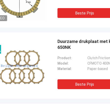
Beste Prijs
DEO
Duurzame drukplaat met 
650NK
Product:
Clutch Frictio
Model:
CFMOTO 400NK
Material:
Paper-based
Beste Prijs