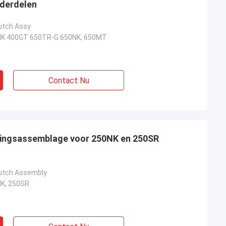
nderdelen
utch Assy
K 400GT 650TR-G 650NK, 650MT
Contact Nu
ingsassemblage voor 250NK en 250SR
lutch Assembly
K, 250SR