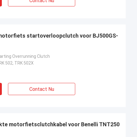
Contact Nu
 motorfiets startoverloopclutch voor BJ500GS-
arting Overrunning Clutch
RK 502, TRK 502X
Contact Nu
kte motorfietsclutchkabel voor Benelli TNT250