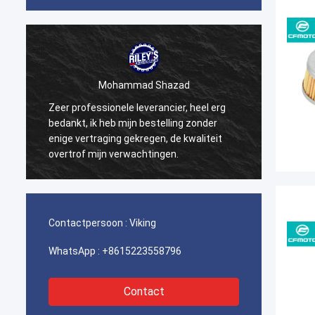
Mohammad Shazad
Zeer professionele leverancier, heel erg
Ons be
n
bedankt, ik heb mijn bestelling zonder
van Br
enige vertraging gekregen, de kwaliteit
servic
overtrof mijn verwachtingen.
goede r
Contactpersoon :
Viking
WhatsApp :
+8615223558796
Contact