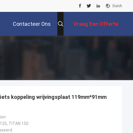
Dutch
Contacteer Ons
Vraag Een Offerte
Aan
fiets koppeling wrijvingsplaat 119mm*91mm
ten
125, TITAN 150
aseerd