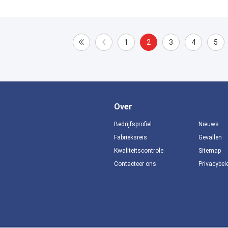
1
2
3
4
5
Over
Bedrijfsprofiel
Nieuws
Fabrieksreis
Gevallen
Kwaliteitscontrole
Sitemap
Contacteer ons
Privacybel