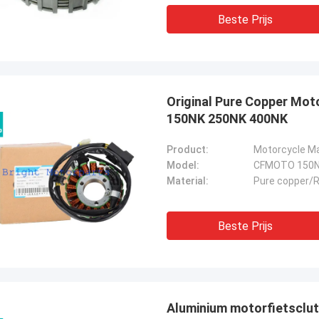
Beste Prijs
Original Pure Copper Mo
150NK 250NK 400NK
Product:
Motorcycle M
Model:
CFMOTO 150NK
Material:
Pure copper/
Beste Prijs
Aluminium motorfietsclu