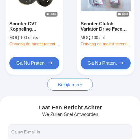
Fabrieksreis
Kwaliteitscontrole
Scooter CVT
Scooter Clutch
Koppeling
Variator Drive Face
Contacteer ons
Centrifugaal
Pulley Assy voor
MOQ:
100 stuks
MOQ:
100 set
Aangedreven Poelie
Honda Scooter Vision
Ontvang de meest recente Prijs
Ontvang de meest recente Prijs
Assy / Riem Poelie
NSC110, Lead 110,
Blog
Koppeling Assy voor
NHX110
Honda Vision 110
Ga Nu Praten.
Ga Nu Praten.
Ga Nu Praten.
Bekijk meer
Motorfietsclutchplaat
De Assemblage van de motorfietskoppeling
Laat Een Bericht Achter
We Zullen Snel Antwoorden
Motorfietsonderdelen (origineel)
Pakkingsets voor motorfietsen