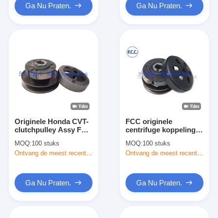
Ga Nu Praten.
Ga Nu Praten.
Originele Honda CVT-
FCC originele
clutchpulley Assy FCC
centrifuge koppeling
originele op papier
katrolen Assy Gordel
MOQ:
100 stuks
MOQ:
100 stuks
gebaseerde riem
aangedreven voor
Ontvang de meest recente Prijs
Ontvang de meest recente Prijs
aangedreven
Honda Spacy110 CVT
koppelpulley OEM nr.
aangedreven
23010-K48-A01-M1
gezichtsassemblage
Ga Nu Praten.
Ga Nu Praten.