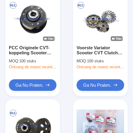
FCC Originele CVT-
Voorste Variator
koppeling Scooter
Scooter CVT Clutch
Riem Aangedreven
Pulley Assy Voor
MOQ:
100 stuks
MOQ:
100 stuks
Katrol Assy voor
Honda Vision 110
Ontvang de meest recente Prijs
Ontvang de meest recente Prijs
Honda FIZY 125
Lead110 Spacy 110
Ga Nu Praten.
Ga Nu Praten.
Thuis
Producten
Over ons