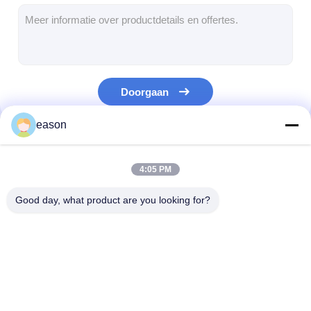
Aandrijfkettingen voor motorfietsen
Aandrijfriemen voor motorfietsen
Motorfietsbougie
Doorgaan
Motorfietsremplakken
eason
Oliekeerring voor motorfietsen
Onze Categorieën
Lagersets voor motorfietsen
4:05 PM
motorfietsschokbreker
Good day, what product are you looking for?
CFMOTO Originele onderdelen
Motorfietsclutchplaat
De Assemblage van
Motorfietsonde
de
(origineel)
motorfietskoppeling