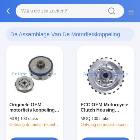
De Assemblage Van De Motorfietskoppeling
(36)
Originele OEM
FCC OEM Motorcycle
motorfiets koppeling
Clutch Housing
montage / koppeling
Complete voor Honda
MOQ:
100 stuks
MOQ:
100 stuks
doos Assy voor
CB110 CB125
Ontvang de meest recente Prijs
Ontvang de meest recente Prijs
Yamaha YBR125