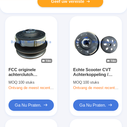
Geef uw vereiste
FCC originele
Echte Scooter CVT
achterclutch
Achterkoppeling /
assemblage scooter
Riempoelie
MOQ:
100 stuks
MOQ:
100 stuks
CVT clutch
Aandrijving Assy Voor
Ontvang de meest recente Prijs
Ontvang de meest recente Prijs
aangedreven katrol
Honda Activa S Vision
Assy voor Honda K48
125
Spacy Alpha
Ga Nu Praten.
Ga Nu Praten.