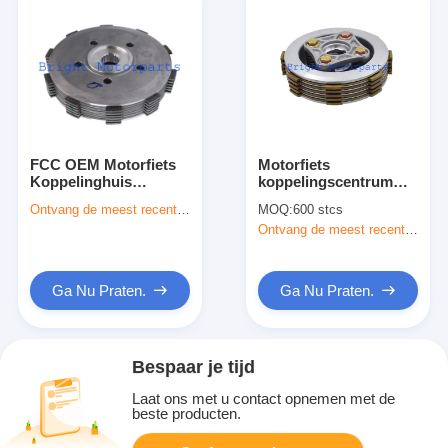
FCC OEM Motorfiets
Motorfiets
Koppelinghuis
koppelingscentrum
Assemblage Voor
assemblage
Ontvang de meest recente Prijs
MOQ:
600 stcs
Honda Suzuki Yamaha
koppelingsbehuising
Ontvang de meest recente Prijs
Kawasaki
compleet voor Hero
Honda Splendor
TMX155
Ga Nu Praten.
Ga Nu Praten.
Bespaar je tijd
Laat ons met u contact opnemen met de
beste producten.